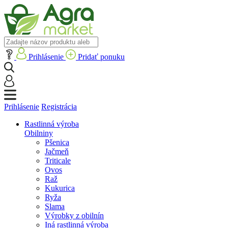
Prihlásenie
Pridať ponuku
Prihlásenie
Registrácia
Rastlinná výroba
Obilniny
Pšenica
Jačmeň
Triticale
Ovos
Raž
Kukurica
Ryža
Slama
Výrobky z obilnín
Iná rastlinná výroba