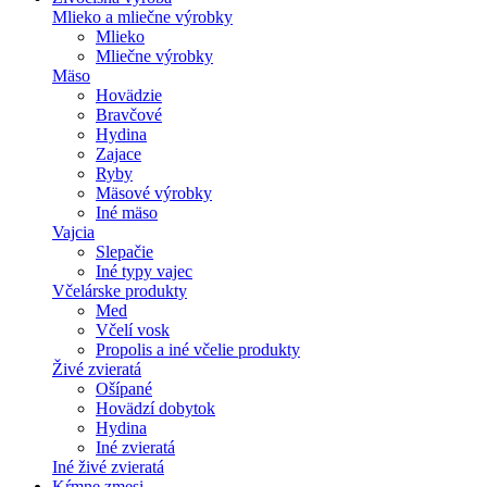
Mlieko a mliečne výrobky
Mlieko
Mliečne výrobky
Mäso
Hovädzie
Bravčové
Hydina
Zajace
Ryby
Mäsové výrobky
Iné mäso
Vajcia
Slepačie
Iné typy vajec
Včelárske produkty
Med
Včelí vosk
Propolis a iné včelie produkty
Živé zvieratá
Ošípané
Hovädzí dobytok
Hydina
Iné zvieratá
Iné živé zvieratá
Kŕmne zmesi