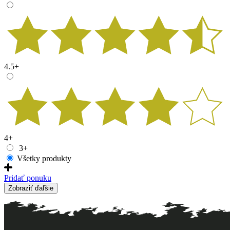
4.5+
4+
3+
Všetky produkty
Pridať ponuku
Zobraziť ďaľšie