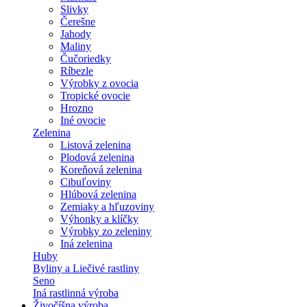
Slivky
Čerešne
Jahody
Maliny
Čučoriedky
Ríbezle
Výrobky z ovocia
Tropické ovocie
Hrozno
Iné ovocie
Zelenina
Listová zelenina
Plodová zelenina
Koreňová zelenina
Cibuľoviny
Hlúbová zelenina
Zemiaky a hľuzoviny
Výhonky a klíčky
Výrobky zo zeleniny
Iná zelenina
Huby
Byliny a Liečivé rastliny
Seno
Iná rastlinná výroba
Živočíšna výroba