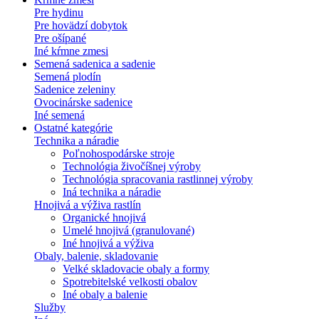
Pre hydinu
Pre hovädzí dobytok
Pre ošípané
Iné kŕmne zmesi
Semená sadenica a sadenie
Semená plodín
Sadenice zeleniny
Ovocinárske sadenice
Iné semená
Ostatné kategórie
Technika a náradie
Poľnohospodárske stroje
Technológia živočíšnej výroby
Technológia spracovania rastlinnej výroby
Iná technika a náradie
Hnojivá a výživa rastlín
Organické hnojivá
Umelé hnojivá (granulované)
Iné hnojivá a výživa
Obaly, balenie, skladovanie
Velké skladovacie obaly a formy
Spotrebitelské velkosti obalov
Iné obaly a balenie
Služby