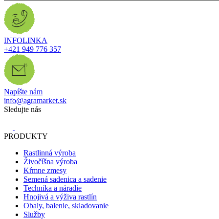
INFOLINKA
+421 949 776 357
Napíšte nám
info@agramarket.sk
Sledujte nás
PRODUKTY
Rastlinná výroba
Živočíšna výroba
Kŕmne zmesy
Semená sadenica a sadenie
Technika a náradie
Hnojivá a výživa rastlín
Obaly, balenie, skladovanie
Služby