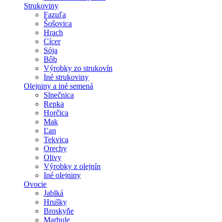
Strukoviny
Fazuľa
Šošovica
Hrach
Cícer
Sója
Bôb
Výrobky zo strukovín
Iné strukoviny
Olejniny a iné semená
Slnečnica
Repka
Horčica
Mak
Ľan
Tekvica
Orechy
Olivy
Výrobky z olejnín
Iné olejniny
Ovocie
Jablká
Hrušky
Broskyňe
Marhule