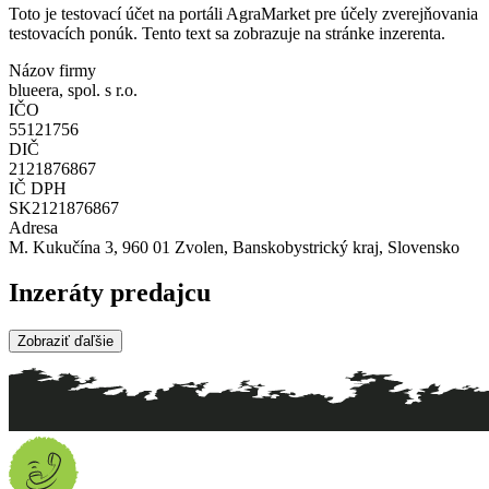
Toto je testovací účet na portáli AgraMarket pre účely zverejňovania
testovacích ponúk. Tento text sa zobrazuje na stránke inzerenta.
Názov firmy
blueera, spol. s r.o.
IČO
55121756
DIČ
2121876867
IČ DPH
SK2121876867
Adresa
M. Kukučína 3, 960 01 Zvolen, Banskobystrický kraj, Slovensko
Inzeráty predajcu
Zobraziť ďaľšie