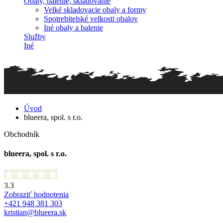
Obaly, balenie, skladovanie
Velké skladovacie obaly a formy
Spotrebitelské velkosti obalov
Iné obaly a balenie
Služby
Iné
Úvod
blueera, spol. s r.o.
Obchodník
blueera, spol. s r.o.
3.3
Zobraziť hodnotenia
+421 948 381 303
kristian@blueera.sk