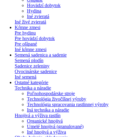
Hovädzí dobytok
Hydina
Iné zvieratá
Iné živé zvieratá
Kŕmne zmesi
Pre hydinu
Pre hovädzí dobytok
Pre ošípané
Iné kŕmne zmesi
Semená sadenica a sadenie
Semená plodín
Sadenice zeleniny
Ovocinárske sadenice
Iné semená
Ostatné kategórie
Technika a náradie
Poľnohospodárske stroje
Technológia živočíšnej výroby
Technológia spracovania rastlinnej výroby
Iná technika a náradie
Hnojivá a výživa rastlín
Organické hnojivá
Umelé hnojivá (granulované)
Iné hnojivá a výživa