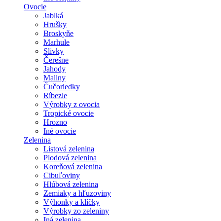
Ovocie
Jablká
Hrušky
Broskyňe
Marhule
Slivky
Čerešne
Jahody
Maliny
Čučoriedky
Ríbezle
Výrobky z ovocia
Tropické ovocie
Hrozno
Iné ovocie
Zelenina
Listová zelenina
Plodová zelenina
Koreňová zelenina
Cibuľoviny
Hlúbová zelenina
Zemiaky a hľuzoviny
Výhonky a klíčky
Výrobky zo zeleniny
Iná zelenina