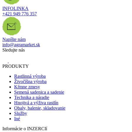
INFOLINKA
+421 949 776 357
Napíšte nám
info@agramarket.sk
Sledujte nás
PRODUKTY
Rastlinná výroba
Živočíšna výroba
Kŕmne zmesy
Semená sadenica a sadenie
Technika a náradie
Hnojivá a výživa rastlín
Obaly, balenie, skladovanie
Služby
Iné
Informácie o INZERCIí