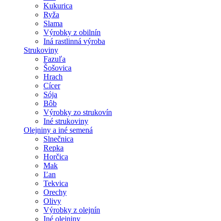
Kukurica
Ryža
Slama
Výrobky z obilnín
Iná rastlinná výroba
Strukoviny
Fazuľa
Šošovica
Hrach
Cícer
Sója
Bôb
Výrobky zo strukovín
Iné strukoviny
Olejniny a iné semená
Slnečnica
Repka
Horčica
Mak
Ľan
Tekvica
Orechy
Olivy
Výrobky z olejnín
Iné olejniny