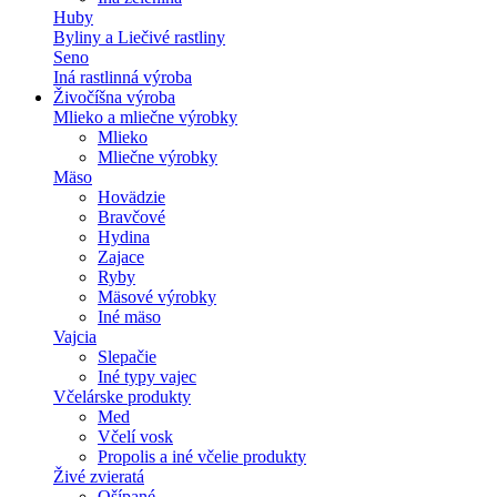
Huby
Byliny a Liečivé rastliny
Seno
Iná rastlinná výroba
Živočíšna výroba
Mlieko a mliečne výrobky
Mlieko
Mliečne výrobky
Mäso
Hovädzie
Bravčové
Hydina
Zajace
Ryby
Mäsové výrobky
Iné mäso
Vajcia
Slepačie
Iné typy vajec
Včelárske produkty
Med
Včelí vosk
Propolis a iné včelie produkty
Živé zvieratá
Ošípané