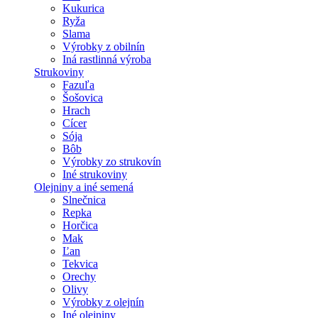
Kukurica
Ryža
Slama
Výrobky z obilnín
Iná rastlinná výroba
Strukoviny
Fazuľa
Šošovica
Hrach
Cícer
Sója
Bôb
Výrobky zo strukovín
Iné strukoviny
Olejniny a iné semená
Slnečnica
Repka
Horčica
Mak
Ľan
Tekvica
Orechy
Olivy
Výrobky z olejnín
Iné olejniny