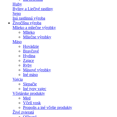
Huby
Byliny a Liečivé rastliny
Seno
Iná rastlinná výroba
Živočíšna výroba
Mlieko a mliečne výrobky
Mlieko
Mliečne výrobky
Mäso
Hovädzie
Bravčové
Hydina
Zajace
Ryby
Mäsové výrobky
Iné mäso
Vajcia
Slepačie
Iné typy vajec
Včelárske produkty
Med
Včelí vosk
Propolis a iné včelie produkty
Živé zvieratá
Ošípané