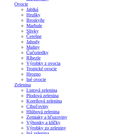
Ovocie
Jablká
Hrušky
Broskyňe
Marhule
Slivky
Čerešne
Jahody
Maliny
Čučoriedky
Ríbezle
Výrobky z ovocia
Tropické ovocie
Hrozno
Iné ovocie
Zelenina
Listová zelenina
Plodová zelenina
Koreňová zelenina
Cibuľoviny
Hlúbová zelenina
Zemiaky a hľuzoviny
Výhonky a klíčky
Výrobky zo zeleniny
Iná zelenina