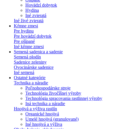
Hovädzí dobytok
Hydina
Iné zvieratá
Iné živé zvieratá
Kŕmne zmesi
Pre hydinu
Pre hovädzí dobytok
Pre ošípané
Iné kŕmne zmesi
Semená sadenica a sadenie
Semená plodín
Sadenice zeleniny
Ovocinárske sadenice
Iné semená
Ostatné kategórie
Technika a náradie
Poľnohospodárske stroje
Technológia živočíšnej výroby
Technológia spracovania rastlinnej výroby
Iná technika a náradie
Hnojivá a výživa rastlín
Organické hnojivá
Umelé hnojivá (granulované)
Iné hnojivá a výživa