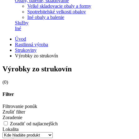
Obaly, balenie, skladovanie
Velké skladovacie obaly a formy
Spotrebitelské velkosti obalov
Iné obaly a balenie
Služby
Iné
Úvod
Rastlinná výroba
Strukoviny
Výrobky zo strukovín
Výrobky zo strukovín
(0)
Filter
Filtrovanie ponúk
Zrušiť filter
Zoradenie
Zoradiť od najlacnejších
Lokalita