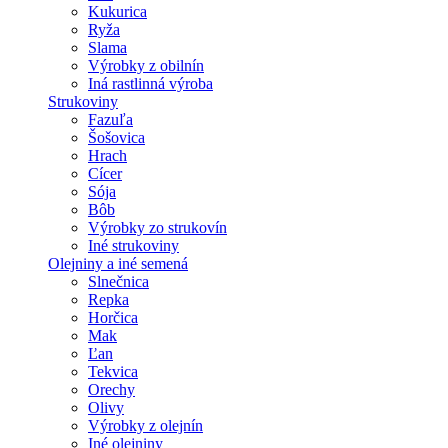
Kukurica
Ryža
Slama
Výrobky z obilnín
Iná rastlinná výroba
Strukoviny
Fazuľa
Šošovica
Hrach
Cícer
Sója
Bôb
Výrobky zo strukovín
Iné strukoviny
Olejniny a iné semená
Slnečnica
Repka
Horčica
Mak
Ľan
Tekvica
Orechy
Olivy
Výrobky z olejnín
Iné olejniny