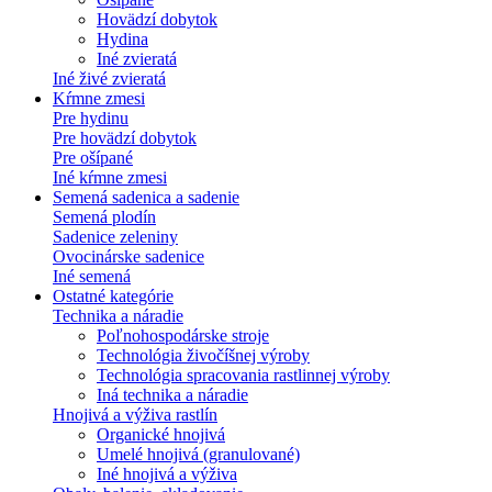
Hovädzí dobytok
Hydina
Iné zvieratá
Iné živé zvieratá
Kŕmne zmesi
Pre hydinu
Pre hovädzí dobytok
Pre ošípané
Iné kŕmne zmesi
Semená sadenica a sadenie
Semená plodín
Sadenice zeleniny
Ovocinárske sadenice
Iné semená
Ostatné kategórie
Technika a náradie
Poľnohospodárske stroje
Technológia živočíšnej výroby
Technológia spracovania rastlinnej výroby
Iná technika a náradie
Hnojivá a výživa rastlín
Organické hnojivá
Umelé hnojivá (granulované)
Iné hnojivá a výživa