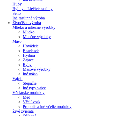
Huby
Byliny a Liečivé rastliny
Seno
Iná rastlinná výroba
Živočíšna výroba
Mlieko a mliečne výrobky
Mlieko
Mliečne výrobky
Mäso
Hovädzie
Bravčové
Hydina
Zajace
Ryby
Mäsové výrobky
Iné mäso
Vajcia
Slepačie
Iné typy vajec
Včelárske produkty
Med
Včelí vosk
Propolis a iné včelie produkty
Živé zvieratá
Ošípané