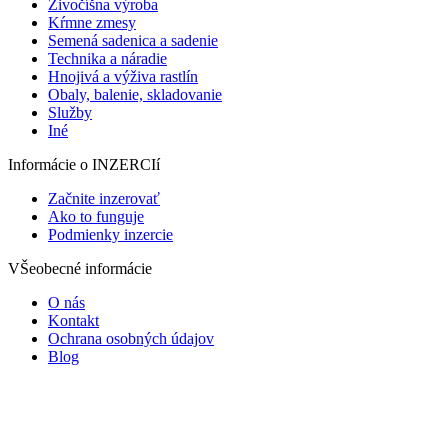
Živočíšna výroba
Kŕmne zmesy
Semená sadenica a sadenie
Technika a náradie
Hnojivá a výživa rastlín
Obaly, balenie, skladovanie
Služby
Iné
Informácie o INZERCIí
Začnite inzerovať
Ako to funguje
Podmienky inzercie
VŠeobecné informácie
O nás
Kontakt
Ochrana osobných údajov
Blog