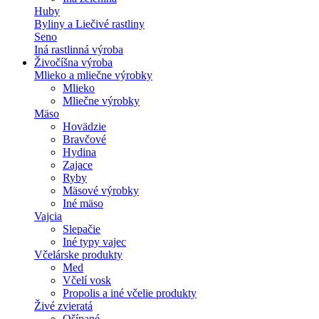
Huby
Byliny a Liečivé rastliny
Seno
Iná rastlinná výroba
Živočíšna výroba
Mlieko a mliečne výrobky
Mlieko
Mliečne výrobky
Mäso
Hovädzie
Bravčové
Hydina
Zajace
Ryby
Mäsové výrobky
Iné mäso
Vajcia
Slepačie
Iné typy vajec
Včelárske produkty
Med
Včelí vosk
Propolis a iné včelie produkty
Živé zvieratá
Ošípané