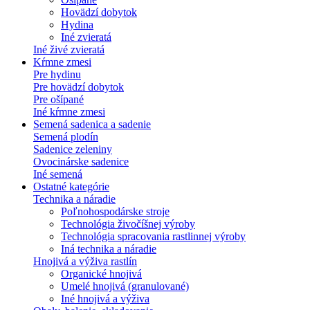
Hovädzí dobytok
Hydina
Iné zvieratá
Iné živé zvieratá
Kŕmne zmesi
Pre hydinu
Pre hovädzí dobytok
Pre ošípané
Iné kŕmne zmesi
Semená sadenica a sadenie
Semená plodín
Sadenice zeleniny
Ovocinárske sadenice
Iné semená
Ostatné kategórie
Technika a náradie
Poľnohospodárske stroje
Technológia živočíšnej výroby
Technológia spracovania rastlinnej výroby
Iná technika a náradie
Hnojivá a výživa rastlín
Organické hnojivá
Umelé hnojivá (granulované)
Iné hnojivá a výživa