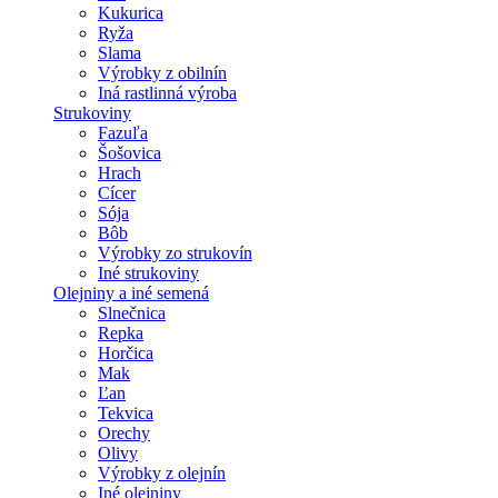
Kukurica
Ryža
Slama
Výrobky z obilnín
Iná rastlinná výroba
Strukoviny
Fazuľa
Šošovica
Hrach
Cícer
Sója
Bôb
Výrobky zo strukovín
Iné strukoviny
Olejniny a iné semená
Slnečnica
Repka
Horčica
Mak
Ľan
Tekvica
Orechy
Olivy
Výrobky z olejnín
Iné olejniny