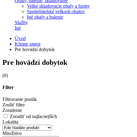
Obaly, balenie, skladovanie
Velké skladovacie obaly a formy
Spotrebitelské velkosti obalov
Iné obaly a balenie
Služby
Iné
Úvod
Kŕmne zmesi
Pre hovädzí dobytok
Pre hovädzí dobytok
(0)
Filter
Filtrovanie ponúk
Zrušiť filter
Zoradenie
Zoradiť od najlacnejších
Lokalita
Množstvo