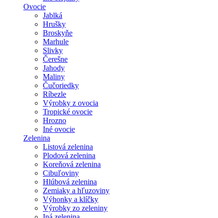
Ovocie
Jablká
Hrušky
Broskyňe
Marhule
Slivky
Čerešne
Jahody
Maliny
Čučoriedky
Ríbezle
Výrobky z ovocia
Tropické ovocie
Hrozno
Iné ovocie
Zelenina
Listová zelenina
Plodová zelenina
Koreňová zelenina
Cibuľoviny
Hlúbová zelenina
Zemiaky a hľuzoviny
Výhonky a klíčky
Výrobky zo zeleniny
Iná zelenina