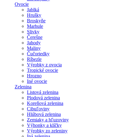
Ovocie
Jablká
Hrušky
Broskyňe
Marhule
Slivky
Čerešne
Jahody
Maliny
Čučoriedky
Ríbezle
Výrobky z ovocia
Tropické ovocie
Hrozno
Iné ovocie
Zelenina
Listová zelenina
Plodová zelenina
Koreňová zelenina
Cibuľoviny
Hlúbová zelenina
Zemiaky a hľuzoviny
Výhonky a klíčky
Výrobky zo zeleniny
Iná zelenina