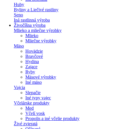
Huby
Byliny a Liečivé rastliny
Seno
Iná rastlinná výroba
Živočíšna výroba
Mlieko a mliečne výrobky
Mlieko
Mliečne výrobky
Mäso
Hovädzie
Bravčové
Hydina
Zajace
Ryby
Mäsové výrobky
Iné mäso
Vajcia
Slepačie
Iné typy vajec
Včelárske produkty
Med
Včelí vosk
Propolis a iné včelie produkty
Živé zvieratá
Ošípané