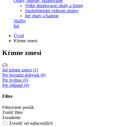
Obaly, balenie, skladovanie
Velké skladovacie obaly a formy
Spotrebitelské velkosti obalov
Iné obaly a balenie
Služby
Iné
Úvod
Kŕmne zmesi
Kŕmne zmesi
(2)
Iné kŕmne zmesi
(1)
Pre hovädzí dobytok
(0)
Pre hydinu
(0)
Pre ošípané
(0)
Filter
Filtrovanie ponúk
Zrušiť filter
Zoradenie
Zoradiť od najlacnejších