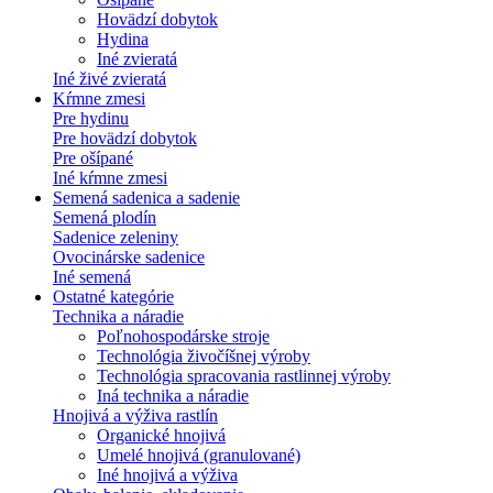
Hovädzí dobytok
Hydina
Iné zvieratá
Iné živé zvieratá
Kŕmne zmesi
Pre hydinu
Pre hovädzí dobytok
Pre ošípané
Iné kŕmne zmesi
Semená sadenica a sadenie
Semená plodín
Sadenice zeleniny
Ovocinárske sadenice
Iné semená
Ostatné kategórie
Technika a náradie
Poľnohospodárske stroje
Technológia živočíšnej výroby
Technológia spracovania rastlinnej výroby
Iná technika a náradie
Hnojivá a výživa rastlín
Organické hnojivá
Umelé hnojivá (granulované)
Iné hnojivá a výživa