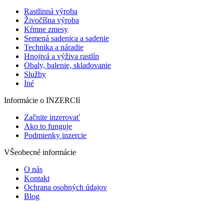
Rastlinná výroba
Živočíšna výroba
Kŕmne zmesy
Semená sadenica a sadenie
Technika a náradie
Hnojivá a výživa rastlín
Obaly, balenie, skladovanie
Služby
Iné
Informácie o INZERCIí
Začnite inzerovať
Ako to funguje
Podmienky inzercie
VŠeobecné informácie
O nás
Kontakt
Ochrana osobných údajov
Blog