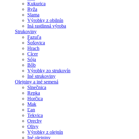
Kukurica
Ryža
Slama
Výrobky z obilnín
Iná rastlinná výroba
Strukoviny
Fazuľa
Šošovica
Hrach
Cícer
Sója
Bôb
Výrobky zo strukovín
Iné strukoviny
Olejniny a iné semená
Slnečnica
Repka
Horčica
Mak
Ľan
Tekvica
Orechy
Olivy
Výrobky z olejnín
Iné olejniny