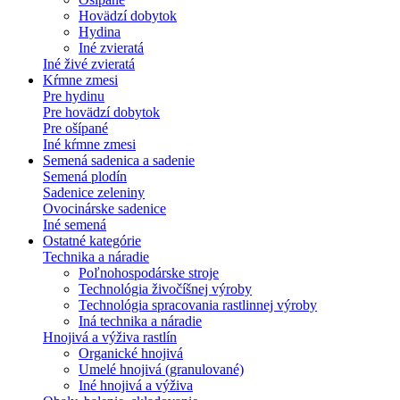
Hovädzí dobytok
Hydina
Iné zvieratá
Iné živé zvieratá
Kŕmne zmesi
Pre hydinu
Pre hovädzí dobytok
Pre ošípané
Iné kŕmne zmesi
Semená sadenica a sadenie
Semená plodín
Sadenice zeleniny
Ovocinárske sadenice
Iné semená
Ostatné kategórie
Technika a náradie
Poľnohospodárske stroje
Technológia živočíšnej výroby
Technológia spracovania rastlinnej výroby
Iná technika a náradie
Hnojivá a výživa rastlín
Organické hnojivá
Umelé hnojivá (granulované)
Iné hnojivá a výživa