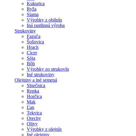
Kukurica
Ryža
Slama
Výrobky z obilnín
Iná rastlinná výroba
Strukoviny
Fazuľa
Šošovica
Hrach
Cícer
Sója
Bôb
Výrobky zo strukovín
Iné strukoviny
Olejniny a iné semená
Slnečnica
Repka
Horčica
Mak
Ľan
Tekvica
Orechy
Olivy
Výrobky z olejnín
Iné olejniny