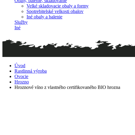
Obaly, balenie, skladovanie
Velké skladovacie obaly a formy
Spotrebitelské velkosti obalov
Iné obaly a balenie
Služby
Iné
Úvod
Rastlinná výroba
Ovocie
Hrozno
Hroznové víno z vlastného certifikovaného BIO hrozna