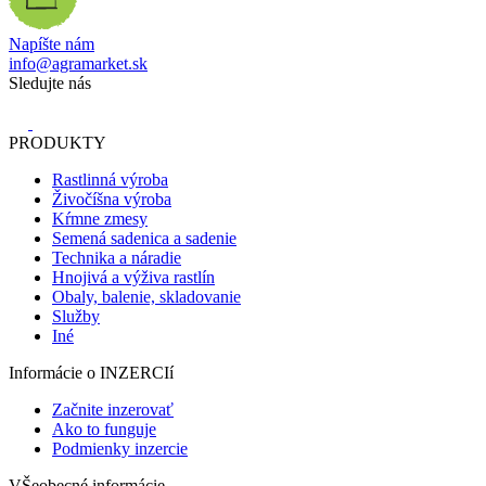
Napíšte nám
info@agramarket.sk
Sledujte nás
PRODUKTY
Rastlinná výroba
Živočíšna výroba
Kŕmne zmesy
Semená sadenica a sadenie
Technika a náradie
Hnojivá a výživa rastlín
Obaly, balenie, skladovanie
Služby
Iné
Informácie o INZERCIí
Začnite inzerovať
Ako to funguje
Podmienky inzercie
VŠeobecné informácie