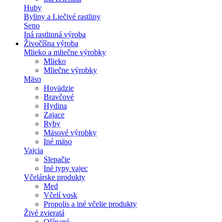
Huby
Byliny a Liečivé rastliny
Seno
Iná rastlinná výroba
Živočíšna výroba
Mlieko a mliečne výrobky
Mlieko
Mliečne výrobky
Mäso
Hovädzie
Bravčové
Hydina
Zajace
Ryby
Mäsové výrobky
Iné mäso
Vajcia
Slepačie
Iné typy vajec
Včelárske produkty
Med
Včelí vosk
Propolis a iné včelie produkty
Živé zvieratá
Ošípané