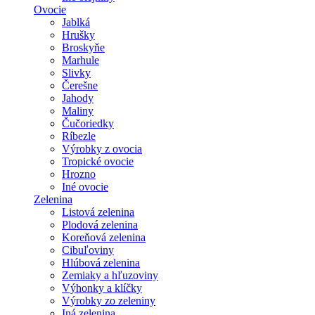
Ovocie
Jablká
Hrušky
Broskyňe
Marhule
Slivky
Čerešne
Jahody
Maliny
Čučoriedky
Ríbezle
Výrobky z ovocia
Tropické ovocie
Hrozno
Iné ovocie
Zelenina
Listová zelenina
Plodová zelenina
Koreňová zelenina
Cibuľoviny
Hlúbová zelenina
Zemiaky a hľuzoviny
Výhonky a klíčky
Výrobky zo zeleniny
Iná zelenina