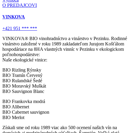
O PREDAJCOVI
VINKOVA
+421 951 *** ***
VINKOVA® BIO vinohradníctvo a vinárstvo v Pezinku. Rodinné
vinárstvo založené v roku 1989 zakladateľom Jurajom Košťálom
hospodáriace na 8HA vlastných vinníc v Pezinku v ekologickom
poľnohospodárstve:
Naše ekologické vinice:
BIO Rizling Rýnsky
BIO Tramín Červený
BIO Rulandské Šedé
BIO Moravský Muškát
BIO Sauvignon Blanc
BIO Frankovka modrá
BIO Alibernet
BIO Cabernet sauvignon
BIO Merlot
Získali sme od roku 1989 viac ako 500 ocenení našich vín na
domácich aj medzinárodných súťažiach. Šampión, Veľká zlatá