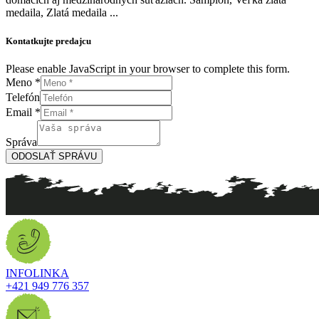
medaila, Zlatá medaila ...
Kontatkujte predajcu
Please enable JavaScript in your browser to complete this form.
Meno
*
Telefón
Email
*
Meno
*
Telefón
Telefón
Správa
Správa
Email
ODOSLAŤ SPRÁVU
INFOLINKA
+421 949 776 357