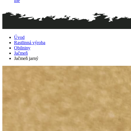
Iné
Úvod
Rastlinná výroba
Obilniny
Jačmeň
Jačmeň jarný