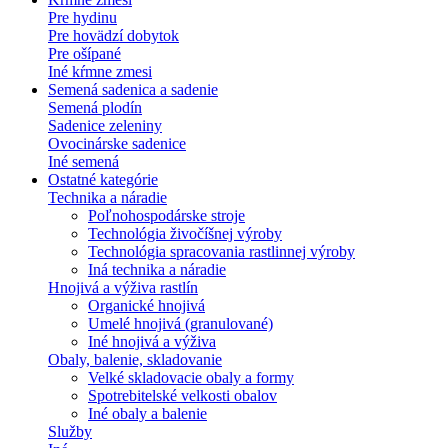
Pre hydinu
Pre hovädzí dobytok
Pre ošípané
Iné kŕmne zmesi
Semená sadenica a sadenie
Semená plodín
Sadenice zeleniny
Ovocinárske sadenice
Iné semená
Ostatné kategórie
Technika a náradie
Poľnohospodárske stroje
Technológia živočíšnej výroby
Technológia spracovania rastlinnej výroby
Iná technika a náradie
Hnojivá a výživa rastlín
Organické hnojivá
Umelé hnojivá (granulované)
Iné hnojivá a výživa
Obaly, balenie, skladovanie
Velké skladovacie obaly a formy
Spotrebitelské velkosti obalov
Iné obaly a balenie
Služby