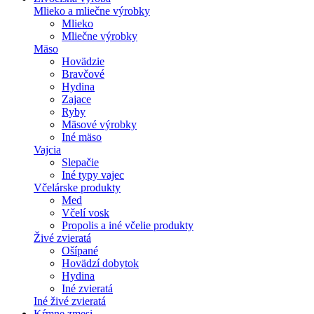
Mlieko a mliečne výrobky
Mlieko
Mliečne výrobky
Mäso
Hovädzie
Bravčové
Hydina
Zajace
Ryby
Mäsové výrobky
Iné mäso
Vajcia
Slepačie
Iné typy vajec
Včelárske produkty
Med
Včelí vosk
Propolis a iné včelie produkty
Živé zvieratá
Ošípané
Hovädzí dobytok
Hydina
Iné zvieratá
Iné živé zvieratá
Kŕmne zmesi