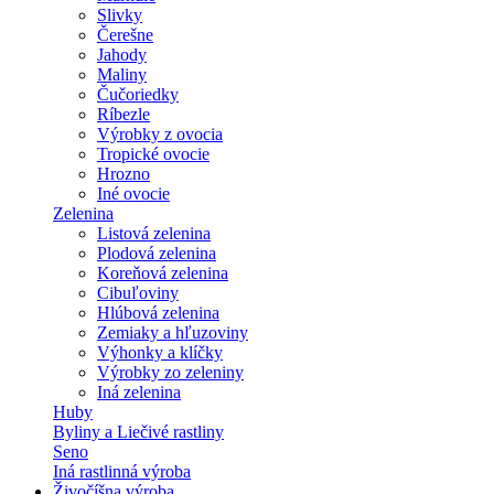
Slivky
Čerešne
Jahody
Maliny
Čučoriedky
Ríbezle
Výrobky z ovocia
Tropické ovocie
Hrozno
Iné ovocie
Zelenina
Listová zelenina
Plodová zelenina
Koreňová zelenina
Cibuľoviny
Hlúbová zelenina
Zemiaky a hľuzoviny
Výhonky a klíčky
Výrobky zo zeleniny
Iná zelenina
Huby
Byliny a Liečivé rastliny
Seno
Iná rastlinná výroba
Živočíšna výroba