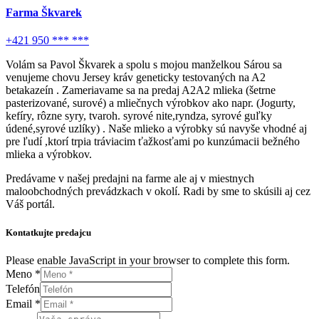
Farma Škvarek
+421 950 *** ***
Volám sa Pavol Škvarek a spolu s mojou manželkou Sárou sa
venujeme chovu Jersey kráv geneticky testovaných na A2
betakazeín . Zameriavame sa na predaj A2A2 mlieka (šetrne
pasterizované, surové) a mliečnych výrobkov ako napr. (Jogurty,
kefíry, rôzne syry, tvaroh. syrové nite,ryndza, syrové guľky
údené,syrové uzlíky) . Naše mlieko a výrobky sú navyše vhodné aj
pre ľudí ,ktorí trpia tráviacim ťažkosťami po kunzúmacii bežného
mlieka a výrobkov.
Predávame v našej predajni na farme ale aj v miestnych
maloobchodných prevádzkach v okolí. Radi by sme to skúsili aj cez
Váš portál.
Kontatkujte predajcu
Please enable JavaScript in your browser to complete this form.
Meno
*
Telefón
Email
Email
*
Správa