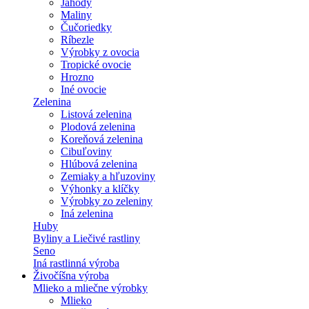
Jahody
Maliny
Čučoriedky
Ríbezle
Výrobky z ovocia
Tropické ovocie
Hrozno
Iné ovocie
Zelenina
Listová zelenina
Plodová zelenina
Koreňová zelenina
Cibuľoviny
Hlúbová zelenina
Zemiaky a hľuzoviny
Výhonky a klíčky
Výrobky zo zeleniny
Iná zelenina
Huby
Byliny a Liečivé rastliny
Seno
Iná rastlinná výroba
Živočíšna výroba
Mlieko a mliečne výrobky
Mlieko