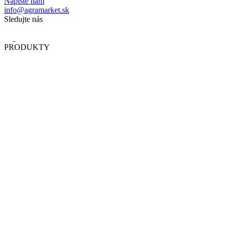
Napíšte nám
info@agramarket.sk
Sledujte nás
PRODUKTY
Rastlinná výroba
Živočíšna výroba
Kŕmne zmesy
Semená sadenica a sadenie
Technika a náradie
Hnojivá a výživa rastlín
Obaly, balenie, skladovanie
Služby
Iné
Informácie o INZERCIí
Začnite inzerovať
Ako to funguje
Podmienky inzercie
VŠeobecné informácie
O nás