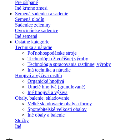
Pre ošípané
Iné kŕmne zmesi
Semená sadenica a sadenie
Semená plodín
Sadenice zeleniny
Ovocinárske sadenice
Iné semená
Ostatné kategórie
Technika a náradie
Poľnohospodárske stroje
Technológia živočíšnej výroby
Technológia spracovania rastlinnej výroby
Iná technika a náradie
Hnojivá a výživa rastlín
Organické hnojivá
Umelé hnojivá (granulované)
Iné hnojivá a výživa
Obaly, balenie, skladovanie
Velké skladovacie obaly a formy
Spotrebitelské velkosti obalov
Iné obaly a balenie
Služby
Iné