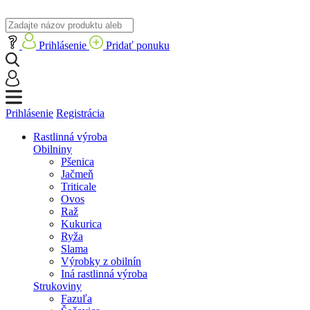
Prihlásenie
Pridať ponuku
Prihlásenie
Registrácia
Rastlinná výroba
Obilniny
Pšenica
Jačmeň
Triticale
Ovos
Raž
Kukurica
Ryža
Slama
Výrobky z obilnín
Iná rastlinná výroba
Strukoviny
Fazuľa