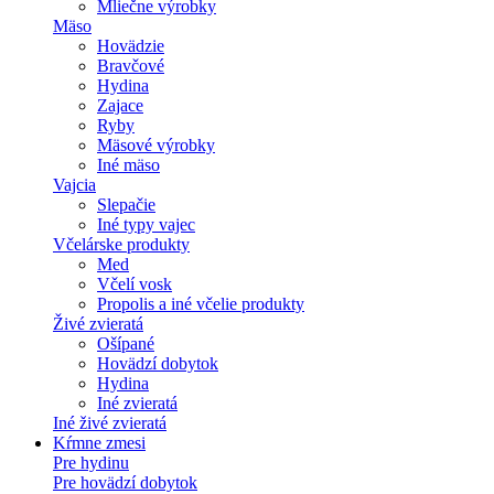
Mliečne výrobky
Mäso
Hovädzie
Bravčové
Hydina
Zajace
Ryby
Mäsové výrobky
Iné mäso
Vajcia
Slepačie
Iné typy vajec
Včelárske produkty
Med
Včelí vosk
Propolis a iné včelie produkty
Živé zvieratá
Ošípané
Hovädzí dobytok
Hydina
Iné zvieratá
Iné živé zvieratá
Kŕmne zmesi
Pre hydinu
Pre hovädzí dobytok