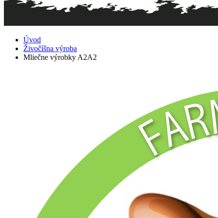
Úvod
Živočíšna výroba
Mliečne výrobky A2A2