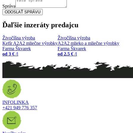
Meno
Správa
ODOSLAŤ SPRÁVU
Ďaľšie
inzeráty predajcu
Živočíšna výroba
Živočíšna výroba
Kefír A2A2 mliečne výrobky
A2A2 mlieko a mliečne výrobky
Farma Škvarek
Farma Škvarek
od 3 €
/l
od 2.5 €
/l
INFOLINKA
+421 949 776 357