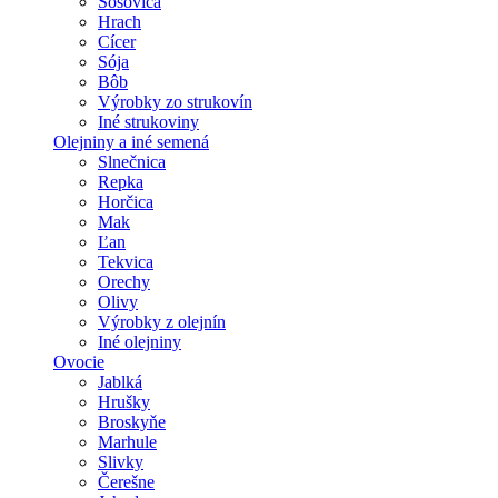
Šošovica
Hrach
Cícer
Sója
Bôb
Výrobky zo strukovín
Iné strukoviny
Olejniny a iné semená
Slnečnica
Repka
Horčica
Mak
Ľan
Tekvica
Orechy
Olivy
Výrobky z olejnín
Iné olejniny
Ovocie
Jablká
Hrušky
Broskyňe
Marhule
Slivky
Čerešne