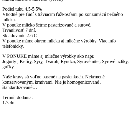
Podiel tuku 4,5-5,5%
Vhodné pre ľudí s tráviacim ťažkosťami po konzumácií bežného
mlieka.
V ponuke mlieko šetrne pasterizované a surové.
Trvanlivosť 7 dní.
Skladovanie 2-6 C
V ponuke máme okrem mlieka aj mliečne výrobky. Viac info
telefonicky.
V PONUKE máme aj mliečne výrobky ako napr.
Jogurty , Kefíry, Syry, Tvaroh, Ryndza, Syrové nite , Syrové uzlíky,
guľky….
Naše kravy sú voľne pasené na pasienkoch. Nekŕmené
konzervovanými krmivami. Nie je homogenizované ,
štandardizované…
Termín dodania:
1-3 dni