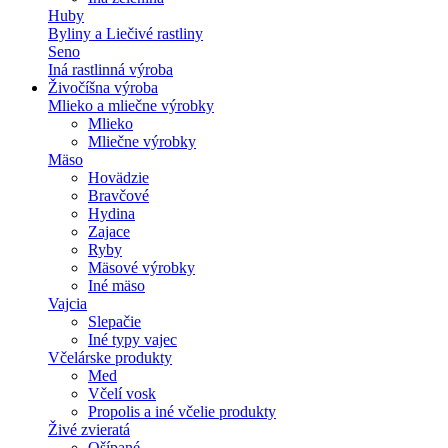
Huby
Byliny a Liečivé rastliny
Seno
Iná rastlinná výroba
Živočíšna výroba
Mlieko a mliečne výrobky
Mlieko
Mliečne výrobky
Mäso
Hovädzie
Bravčové
Hydina
Zajace
Ryby
Mäsové výrobky
Iné mäso
Vajcia
Slepačie
Iné typy vajec
Včelárske produkty
Med
Včelí vosk
Propolis a iné včelie produkty
Živé zvieratá
Ošípané