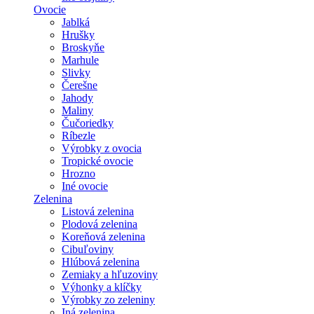
Ovocie
Jablká
Hrušky
Broskyňe
Marhule
Slivky
Čerešne
Jahody
Maliny
Čučoriedky
Ríbezle
Výrobky z ovocia
Tropické ovocie
Hrozno
Iné ovocie
Zelenina
Listová zelenina
Plodová zelenina
Koreňová zelenina
Cibuľoviny
Hlúbová zelenina
Zemiaky a hľuzoviny
Výhonky a klíčky
Výrobky zo zeleniny
Iná zelenina