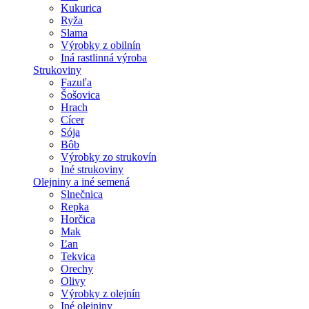
Kukurica
Ryža
Slama
Výrobky z obilnín
Iná rastlinná výroba
Strukoviny
Fazuľa
Šošovica
Hrach
Cícer
Sója
Bôb
Výrobky zo strukovín
Iné strukoviny
Olejniny a iné semená
Slnečnica
Repka
Horčica
Mak
Ľan
Tekvica
Orechy
Olivy
Výrobky z olejnín
Iné olejniny