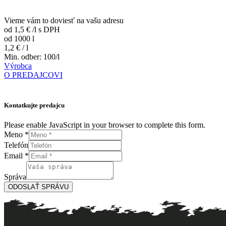
Vieme vám to doviesť na vašu adresu
od 1,5 €
/l
s DPH
od 1000 l
1,2 € / l
Min. odber: 100/l
Výrobca
O PREDAJCOVI
Kontatkujte predajcu
Please enable JavaScript in your browser to complete this form.
Meno
*
Telefón
Správa
Email
*
*
Email
Správa
Telefón
Správa
Meno
ODOSLAŤ SPRÁVU