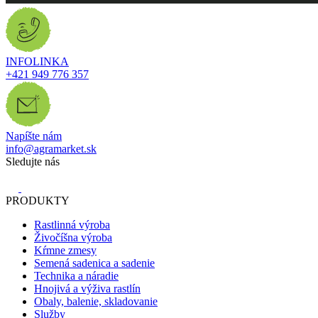
INFOLINKA
+421 949 776 357
Napíšte nám
info@agramarket.sk
Sledujte nás
PRODUKTY
Rastlinná výroba
Živočíšna výroba
Kŕmne zmesy
Semená sadenica a sadenie
Technika a náradie
Hnojivá a výživa rastlín
Obaly, balenie, skladovanie
Služby