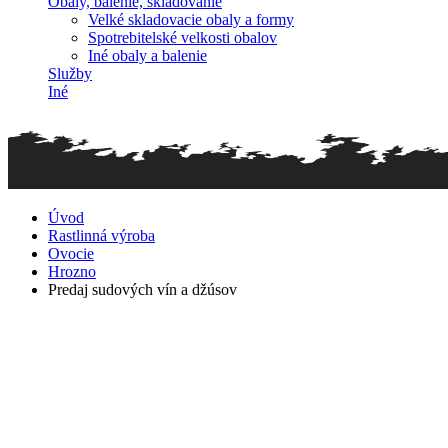
Obaly, balenie, skladovanie
Velké skladovacie obaly a formy
Spotrebitelské velkosti obalov
Iné obaly a balenie
Služby
Iné
Úvod
Rastlinná výroba
Ovocie
Hrozno
Predaj sudových vín a džúsov