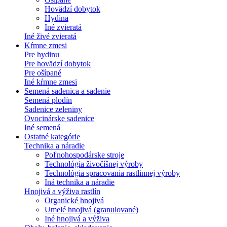
Hovädzí dobytok
Hydina
Iné zvieratá
Iné živé zvieratá
Kŕmne zmesi
Pre hydinu
Pre hovädzí dobytok
Pre ošípané
Iné kŕmne zmesi
Semená sadenica a sadenie
Semená plodín
Sadenice zeleniny
Ovocinárske sadenice
Iné semená
Ostatné kategórie
Technika a náradie
Poľnohospodárske stroje
Technológia živočíšnej výroby
Technológia spracovania rastlinnej výroby
Iná technika a náradie
Hnojivá a výživa rastlín
Organické hnojivá
Umelé hnojivá (granulované)
Iné hnojivá a výživa