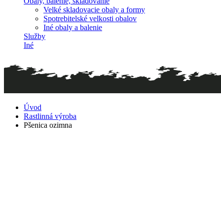
Obaly, balenie, skladovanie
Velké skladovacie obaly a formy
Spotrebitelské velkosti obalov
Iné obaly a balenie
Služby
Iné
Úvod
Rastlinná výroba
Pšenica ozimna