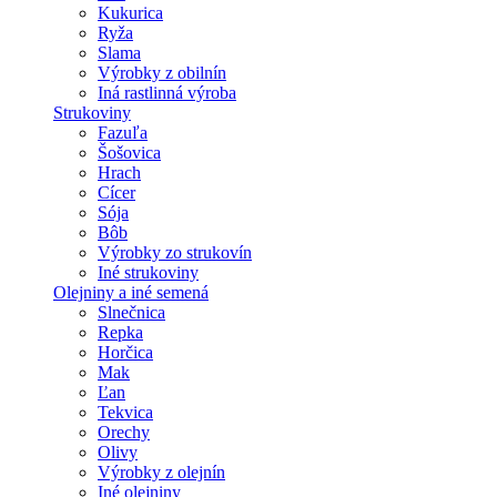
Kukurica
Ryža
Slama
Výrobky z obilnín
Iná rastlinná výroba
Strukoviny
Fazuľa
Šošovica
Hrach
Cícer
Sója
Bôb
Výrobky zo strukovín
Iné strukoviny
Olejniny a iné semená
Slnečnica
Repka
Horčica
Mak
Ľan
Tekvica
Orechy
Olivy
Výrobky z olejnín
Iné olejniny