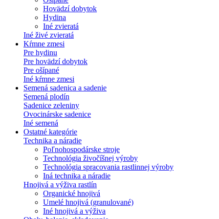
Hovädzí dobytok
Hydina
Iné zvieratá
Iné živé zvieratá
Kŕmne zmesi
Pre hydinu
Pre hovädzí dobytok
Pre ošípané
Iné kŕmne zmesi
Semená sadenica a sadenie
Semená plodín
Sadenice zeleniny
Ovocinárske sadenice
Iné semená
Ostatné kategórie
Technika a náradie
Poľnohospodárske stroje
Technológia živočíšnej výroby
Technológia spracovania rastlinnej výroby
Iná technika a náradie
Hnojivá a výživa rastlín
Organické hnojivá
Umelé hnojivá (granulované)
Iné hnojivá a výživa