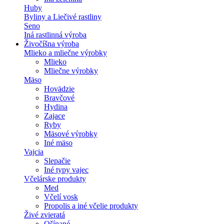
Huby
Byliny a Liečivé rastliny
Seno
Iná rastlinná výroba
Živočíšna výroba
Mlieko a mliečne výrobky
Mlieko
Mliečne výrobky
Mäso
Hovädzie
Bravčové
Hydina
Zajace
Ryby
Mäsové výrobky
Iné mäso
Vajcia
Slepačie
Iné typy vajec
Včelárske produkty
Med
Včelí vosk
Propolis a iné včelie produkty
Živé zvieratá
Ošípané