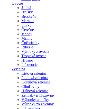
Ovocie
Jablká
Hrušky
Broskyňe
Marhule
Slivky
Čerešne
Jahody
Maliny
Čučoriedky
Ríbezle
Výrobky z ovocia
Tropické ovocie
Hrozno
Iné ovocie
Zelenina
Listová zelenina
Plodová zelenina
Koreňová zelenina
Cibuľoviny
Hlúbová zelenina
Zemiaky a hľuzoviny
Výhonky a klíčky
Výrobky zo zeleniny
Iná zelenina