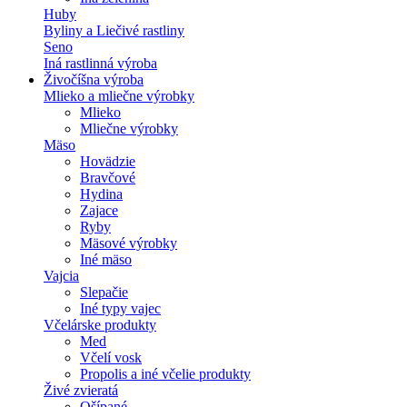
Huby
Byliny a Liečivé rastliny
Seno
Iná rastlinná výroba
Živočíšna výroba
Mlieko a mliečne výrobky
Mlieko
Mliečne výrobky
Mäso
Hovädzie
Bravčové
Hydina
Zajace
Ryby
Mäsové výrobky
Iné mäso
Vajcia
Slepačie
Iné typy vajec
Včelárske produkty
Med
Včelí vosk
Propolis a iné včelie produkty
Živé zvieratá
Ošípané