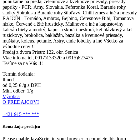
ponúkame na predaj zeleninové a kvetinové priesady, priesady
papriky - PCR, Amy, Slovakia, Feferonka Koral, Baranie rohy
sladký Spiralus a Baranie rohy štipľavý, Chilli zmes a iné a priesady
RAJČÍN - Tornádo, Ambros, Bejbino, Ceresnove Bibi, Tomanova
nízke, Červené a žlté hrusticky, Malinove a iné a kapustoviny
kaleráb biely a modrý, kapusta skorá i neskorá, kel hlávkový a kel
ruzickovy, brokolica, baklažán, bazalka a kvetinové priesady,
muškáty, koleus, petunie, Astry, cinie lobelky a iné Všetko za
výhodne ceny !!
Predaj z dvora Prietrz 122, okr. Senica
Viac info na tel, 0917)133320 a 0915)627475
Tešíme sa na Vás !!!
Termín dodania:
Ihneď
od 0,25 €
/g
s DPH
Min. odber: 1/g
Výrobca
O PREDAJCOVI
+421 915 *** ***
Kontatkujte predajcu
Please enable JavaScript in your browser to complete this form.