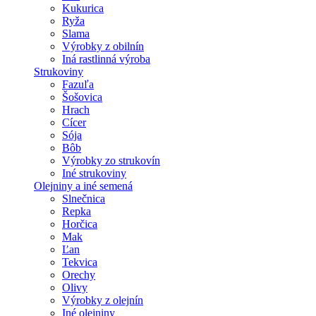
Kukurica
Ryža
Slama
Výrobky z obilnín
Iná rastlinná výroba
Strukoviny
Fazuľa
Šošovica
Hrach
Cícer
Sója
Bôb
Výrobky zo strukovín
Iné strukoviny
Olejniny a iné semená
Slnečnica
Repka
Horčica
Mak
Ľan
Tekvica
Orechy
Olivy
Výrobky z olejnín
Iné olejniny