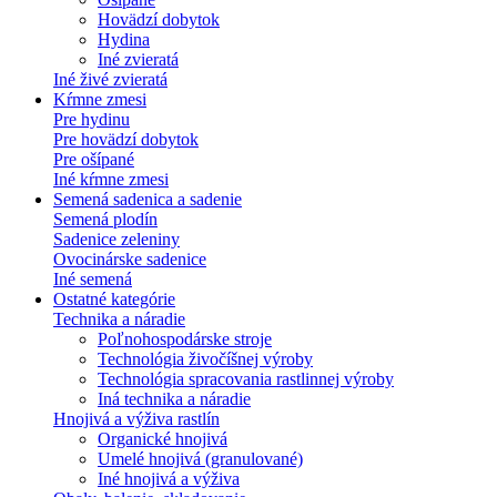
Hovädzí dobytok
Hydina
Iné zvieratá
Iné živé zvieratá
Kŕmne zmesi
Pre hydinu
Pre hovädzí dobytok
Pre ošípané
Iné kŕmne zmesi
Semená sadenica a sadenie
Semená plodín
Sadenice zeleniny
Ovocinárske sadenice
Iné semená
Ostatné kategórie
Technika a náradie
Poľnohospodárske stroje
Technológia živočíšnej výroby
Technológia spracovania rastlinnej výroby
Iná technika a náradie
Hnojivá a výživa rastlín
Organické hnojivá
Umelé hnojivá (granulované)
Iné hnojivá a výživa