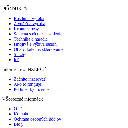
PRODUKTY
Rastlinná výroba
Živočíšna výroba
Kŕmne zmesy
Semená sadenica a sadenie
Technika a náradie
Hnojivá a výživa rastlín
Obaly, balenie, skladovanie
Služby
Iné
Informácie o INZERCIí
Začnite inzerovať
Ako to funguje
Podmienky inzercie
VŠeobecné informácie
O nás
Kontakt
Ochrana osobných údajov
Blog