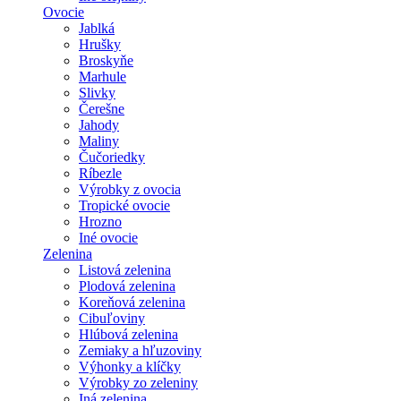
Ovocie
Jablká
Hrušky
Broskyňe
Marhule
Slivky
Čerešne
Jahody
Maliny
Čučoriedky
Ríbezle
Výrobky z ovocia
Tropické ovocie
Hrozno
Iné ovocie
Zelenina
Listová zelenina
Plodová zelenina
Koreňová zelenina
Cibuľoviny
Hlúbová zelenina
Zemiaky a hľuzoviny
Výhonky a klíčky
Výrobky zo zeleniny
Iná zelenina